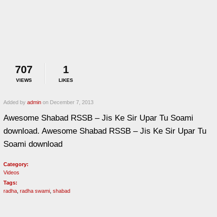
707
1
VIEWS
LIKES
Added by
admin
on December 7, 2013
Awesome Shabad RSSB – Jis Ke Sir Upar Tu Soami
download. Awesome Shabad RSSB – Jis Ke Sir Upar Tu
Soami download
Category:
Videos
Tags:
radha
,
radha swami
,
shabad