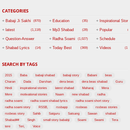
CATEGORIES
Babaji Ji Sakhi
Education
Inspirational Story
(870)
(35)
(
latest
Mp3 Shabad
Popular
(1,118)
(28)
(
Question-Answer
Radha Soami
Schedule
(1,027)
Session with
Shabad Lyrics
Today Best
Videos
(14)
(369)
(1,
BABAJI
SEARCH BY TAGS
(47)
2015
Baba
babaji shabad
babaji story
Babani
beas
Charan
Dada
Darshan
dera beas
dera beas shabad
Guru
Hindi
inspirational stories
latest shabad
Maharaj
Mera
Mere
motivational stories
Naam
new shabad
radha
radha soami
radha soami shabad lyrics
radha soami short story
radha soami story
RSSB,
rssbapp
rssbeas
rssbeas stories
rssbeas story
Sahib
Satguru
Satsang
Sawan
shabad
Shabad##
Singh
small story bababji
Soami
Swami
Tera
tere
Teri,
Voice