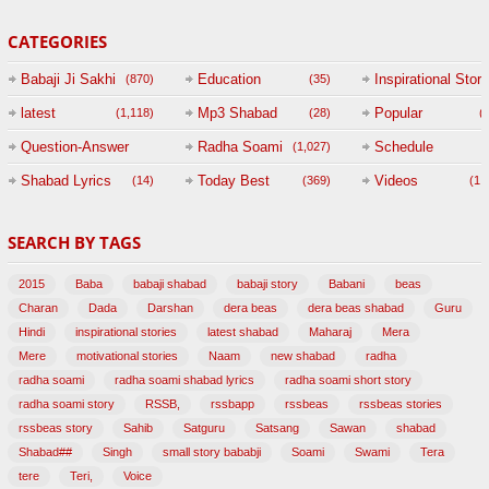
CATEGORIES
Babaji Ji Sakhi
Education
Inspirational Story
(870)
(35)
(
latest
Mp3 Shabad
Popular
(1,118)
(28)
(
Question-Answer
Radha Soami
Schedule
(1,027)
Session with
Shabad Lyrics
Today Best
Videos
(14)
(369)
(1,
BABAJI
SEARCH BY TAGS
(47)
2015
Baba
babaji shabad
babaji story
Babani
beas
Charan
Dada
Darshan
dera beas
dera beas shabad
Guru
Hindi
inspirational stories
latest shabad
Maharaj
Mera
Mere
motivational stories
Naam
new shabad
radha
radha soami
radha soami shabad lyrics
radha soami short story
radha soami story
RSSB,
rssbapp
rssbeas
rssbeas stories
rssbeas story
Sahib
Satguru
Satsang
Sawan
shabad
Shabad##
Singh
small story bababji
Soami
Swami
Tera
tere
Teri,
Voice