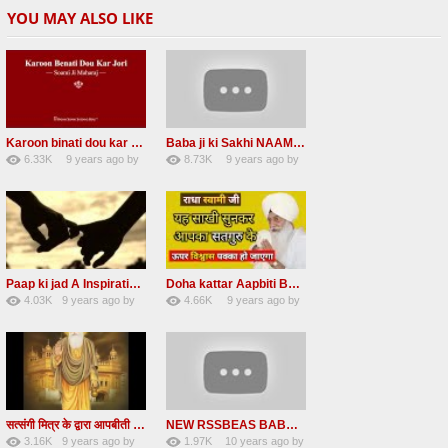
YOU MAY ALSO LIKE
Karoon binati dou kar Jori Arty RADHA SOAMI JI
Baba ji ki Sakhi NAAM DAAN PRASHAD Radha Soami Ji
6.33K
9 years ago
by
8.73K
9 years ago
by
49
vinod rana
47
eFJSMgVA
Paap ki jad A Inspirational Story Radha Soami Ji
Doha kattar Aapbiti Baba ji ki sakhi Radha soami ji
4.03K
9 years ago
by
4.66K
9 years ago
by
25
LzEeUbOKyhs
27
lbzxxh520
सत्संगी मित्र के द्वारा आपबीती Ek Mahila Satsangi Mitra ke Dwara apni aapbiti Baba ji ki Saakhi
NEW RSSBEAS BABA JI DI SAKHI NAAM DI KAMAI
3.16K
9 years ago
by
1.97K
10 years ago
by