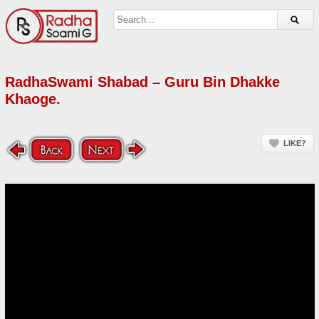
RadhaSwami Shabad – Guru Bin Dhakke
Khaoge.
LIKE?