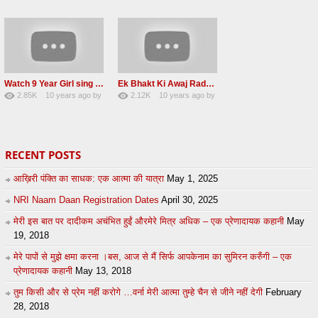
23
UuFpqnVBRiTIHyGmW
13
lbzxxh520
Watch 9 Year Girl sing a lovely Shabad Front of baba Ji Beas Dera
Ek Bhakt Ki Awaj Radha soami satsang 20 may 2016
2.85K
10 years ago
by
2.12K
10 years ago
by
38
eFJSMgVA
14
Andreissan
RECENT POSTS
आख़िरी पंक्ति का साधक: एक आत्मा की यात्रा
May 1, 2025
NRI Naam Daan Registration Dates
April 30, 2025
मेरी इस बात पर दादीकम अचंभित हुईं औरमेरे मित्र अधिक – एक प्रेणादायक कहानी
May
19, 2018
मेरे पापों से मुझे क्षमा करना ।बस, आज से मैं सिर्फ आपकेनाम का सुमिरन करुँगी – एक
प्रेणादायक कहानी
May 13, 2018
तुम किसी और से प्रेम नहीं करोगे …वर्ना मेरी आत्मा तुम्हे चैन से जीने नहीं देगी
February
28, 2018