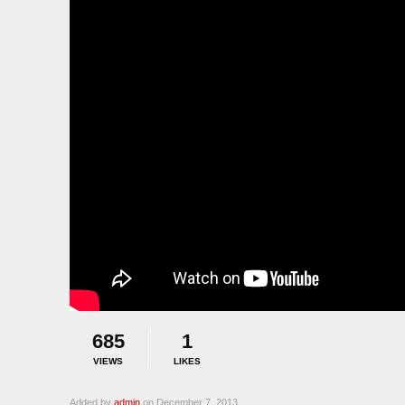
685
1
VIEWS
LIKES
Added by
admin
on December 7, 2013