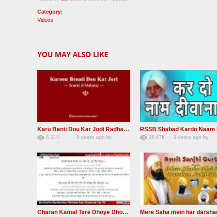
Category:
Videos
YOU MAY ALSO LIKE
Karu Benti Dou Kar Jodi Radha Soami ji Beautiful Shabad
6.51K
8 years ago
by
18.67K
9 years ago
by
67
Andreissan
140
UuFpqnVBRiTIH
Charan Kamal Tere Dhoye Dhoye pivaa lyrics