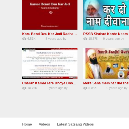
Karu Benti Dou Kar Jodi Radha Soami ji Beautiful Shabad
6.51K
8 years ago
by
18.67K
9 years ago
by
67
Andreissan
140
UuFpqnVBRiTIH
Charan Kamal Tere Dhoye Dhoye pivaa lyrics
10.76K
9 years ago
by
5.05K
9 years ago
by
58
lbzxxh520
31
Andreissan
Home
Videos
Latest Satsang Videos