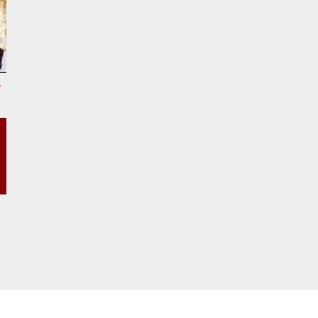
tional Song
SHABAD