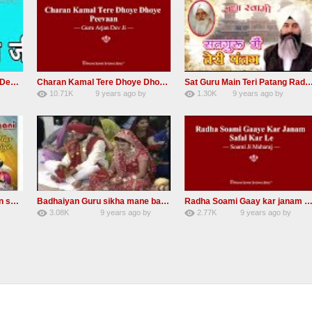
RSSB Shabad Kardo Naam Deewana
Charan Kamal Tere Dhoye Dhoye Peva Radha Soami Shabad NEW
Sat Guru Main Teri Patang Radha Soami Most Popular Devo
10.71K
9 years ago
by
1.30K
9 years ago
by
yGmW
78
Andreissan
161
xZVhJMhmZoLOPpP
Mere Saha mein har darshan sukh hoye radha soami dera beas shabad
Badhaiyan Guru sikha mane badhaiyan Radha Soami Shabad 13 November 2016
Radha Soami Gaay kar janam safal kar le Radha Soami ji NEW RSSB 
3.08K
9 years ago
by
2.77K
9 years ago
by
20
admin
24
sonusindhu