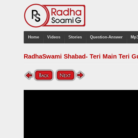
Home
Videos
Stories
Question-Answer
Mp3
RadhaSwami Shabad- Teri Main Teri Gu