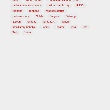
radha
radha soami
radha soami shabad lyrics
radha soami short story
radha soami story
RSSB,
rssbapp
rssbeas
rssbeas stories
rssbeas story
Sahib
Satguru
Satsang
Sawan
shabad
Shabad##
Singh
small story bababji
Soami
Swami
Tera
tere
Teri,
Voice