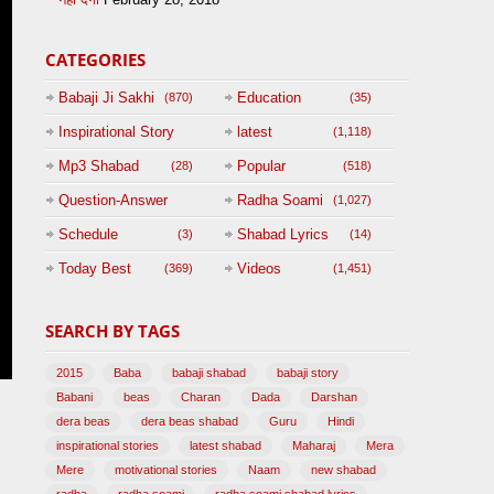
CATEGORIES
Babaji Ji Sakhi
Education
(870)
(35)
Inspirational Story
latest
(1,118)
(125)
Mp3 Shabad
Popular
(28)
(518)
Question-Answer
Radha Soami
(1,027)
Session with
Schedule
Shabad Lyrics
(3)
(14)
BABAJI
Today Best
Videos
(369)
(1,451)
(47)
SEARCH BY TAGS
2015
Baba
babaji shabad
babaji story
Babani
beas
Charan
Dada
Darshan
dera beas
dera beas shabad
Guru
Hindi
inspirational stories
latest shabad
Maharaj
Mera
Mere
motivational stories
Naam
new shabad