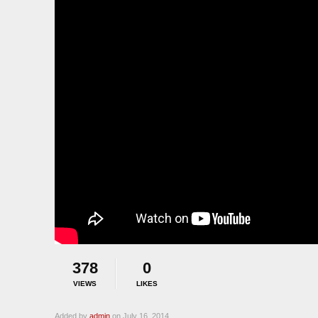
378
0
VIEWS
LIKES
Added by
admin
on July 16, 2014